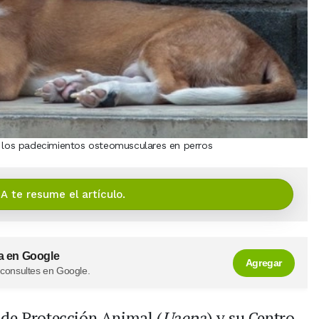
n los padecimientos osteomusculares en perros
IA te resume el artículo.
a en Google
Agregar
 consultes en Google.
 de Protección Animal (
Uaepa
) y su Centro