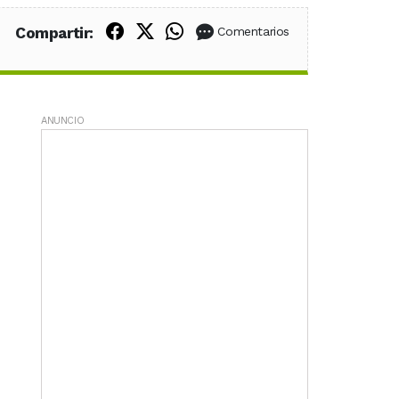
Compartir en Facebook
Compartir en X (Twitter)
Compartir en WhatsApp
Compartir:
Comentarios
ANUNCIO