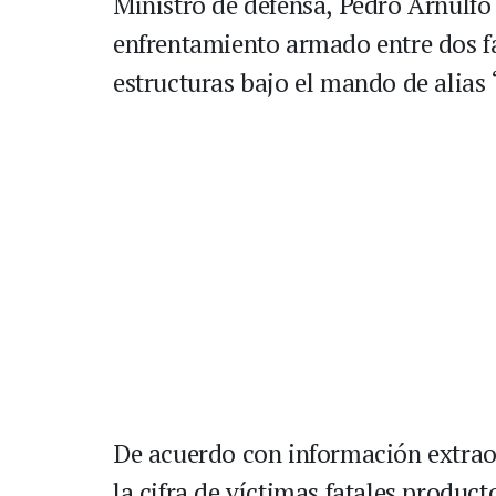
Ministro de defensa, Pedro Arnulfo
enfrentamiento armado entre dos fa
estructuras bajo el mando de alias ‘
De acuerdo con información extraof
la cifra de víctimas fatales produ