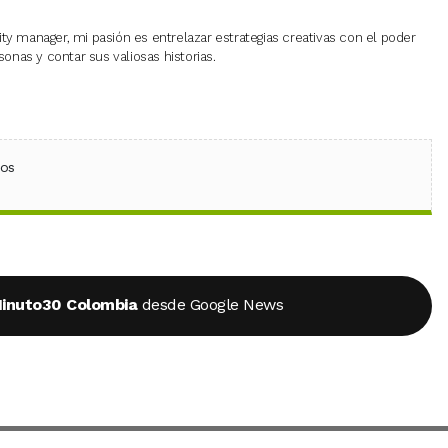
 manager, mi pasión es entrelazar estrategias creativas con el poder
onas y contar sus valiosas historias.
ebook
 (Twitter)
 en WhatsApp
ios
inuto30 Colombia
desde Google News