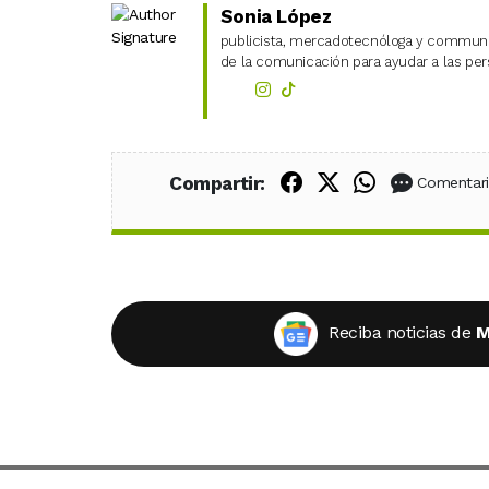
Sonia López
publicista, mercadotecnóloga y community
de la comunicación para ayudar a las pers
Compartir en Fac
Compartir en X
Compartir
Compartir:
Comentar
Reciba noticias de
M