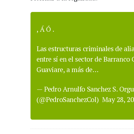
, Á Ó .
Las estructuras criminales de alia
entre sí en el sector de Barranco 
Guaviare, a más de…
— Pedro Arnulfo Sanchez S. Org
(@PedroSanchezCol)
May 28, 2