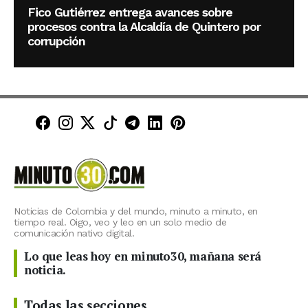
Fico Gutiérrez entrega avances sobre
procesos contra la Alcaldía de Quintero por
corrupción
Minuto30 en Facebook
Minuto30 en Instagram
Minuto30 en X (Twitter)
Minuto30 en TikTok
Canal de Minuto30 en T
Minuto30 en LinkedIn
Minuto30 en Pinte
Noticias de Colombia y del mundo, minuto a minuto, en
tiempo real. Oigo, veo y leo en un solo medio de
comunicación nativo digital.
Lo que leas hoy en minuto30, mañana será
noticia.
Todas las secciones