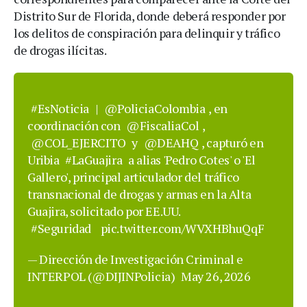
Distrito Sur de Florida, donde deberá responder por
los delitos de conspiración para delinquir y tráfico
de drogas ilícitas.
#EsNoticia
|
@PoliciaColombia
, en
coordinación con
@FiscaliaCol
,
@COL_EJERCITO
y
@DEAHQ
, capturó en
Uribia
#LaGuajira
a alias 'Pedro Cotes' o 'El
Gallero', principal articulador del tráfico
transnacional de drogas y armas en la Alta
Guajira, solicitado por EE.UU.
#Seguridad
pic.twitter.com/WVXHBhuQqF
— Dirección de Investigación Criminal e
INTERPOL (@DIJINPolicia)
May 26, 2026