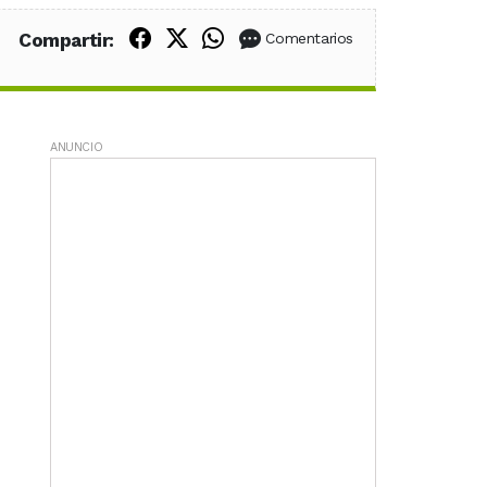
Compartir en Facebook
Compartir en X (Twitter)
Compartir en WhatsApp
Compartir:
Comentarios
ANUNCIO