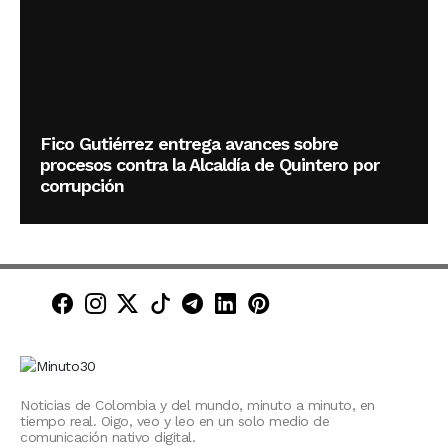
Fico Gutiérrez entrega avances sobre
procesos contra la Alcaldía de Quintero por
corrupción
Minuto30 en Facebook
Minuto30 en Instagram
Minuto30 en X (Twitter)
Minuto30 en TikTok
Canal de Minuto30 en T
Minuto30 en LinkedIn
Minuto30 en Pinte
Noticias de Colombia y del mundo, minuto a minuto, en
tiempo real. Oigo, veo y leo en un solo medio de
comunicación nativo digital.