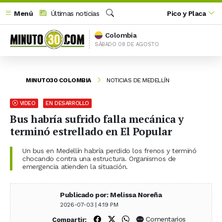
Menú
Últimas noticias
Pico y Placa
Buscar
Colombia
SÁBADO 08 DE AGOSTO
MINUTO30 COLOMBIA
NOTICIAS DE MEDELLÍN
VIDEO
EN DESARROLLO
Bus habría sufrido falla mecánica y
terminó estrellado en El Popular
Un bus en Medellín habría perdido los frenos y terminó
chocando contra una estructura. Organismos de
emergencia atienden la situación.
Publicado por: Melissa Noreña
2026-07-03 | 4:19 PM
Compartir en Facebook
Compartir en X (Twitter)
Compartir en WhatsApp
Comentarios
Compartir: