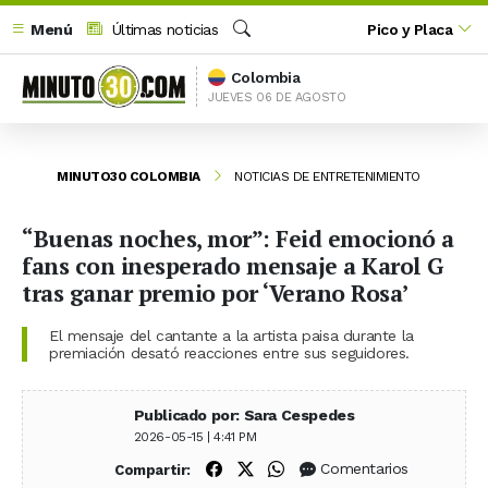
Menú
Últimas noticias
Pico y Placa
Buscar
Colombia
JUEVES 06 DE AGOSTO
MINUTO30 COLOMBIA
NOTICIAS DE ENTRETENIMIENTO
“Buenas noches, mor”: Feid emocionó a
fans con inesperado mensaje a Karol G
tras ganar premio por ‘Verano Rosa’
El mensaje del cantante a la artista paisa durante la
premiación desató reacciones entre sus seguidores.
Publicado por: Sara Cespedes
2026-05-15 | 4:41 PM
Compartir en Facebook
Compartir en X (Twitter)
Compartir en WhatsApp
Comentarios
Compartir: