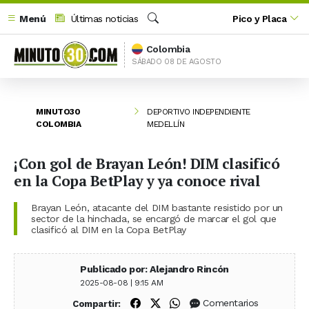
Menú
Últimas noticias
Pico y Placa
Buscar
Colombia
SÁBADO 08 DE AGOSTO
MINUTO30
DEPORTIVO INDEPENDIENTE
COLOMBIA
MEDELLÍN
¡Con gol de Brayan León! DIM clasificó
en la Copa BetPlay y ya conoce rival
Brayan León, atacante del DIM bastante resistido por un
sector de la hinchada, se encargó de marcar el gol que
clasificó al DIM en la Copa BetPlay
Publicado por: Alejandro Rincón
2025-08-08 | 9:15 AM
Compartir en Facebook
Compartir en X (Twitter)
Compartir en WhatsApp
Comentarios
Compartir: