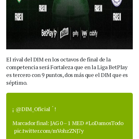
El rival del DIM en los octavos de final de la
competencia será Fortaleza que en la Liga BetPlay
es tercero con 9 puntos, dos más que el DIM que es
séptimo.
¡
@DIM_Oficial
́ !
Marcador final: JAG 0 – 1 MED
#LoDamosTodo
pic.twitter.com/mVohzZNJ7y