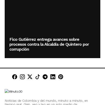
Fico Gutiérrez entrega avances sobre
procesos contra la Alcaldía de Quintero por
corrupción
Minuto30 en Facebook
Minuto30 en Instagram
Minuto30 en X (Twitter)
Minuto30 en TikTok
Canal de Minuto30 en T
Minuto30 en LinkedIn
Minuto30 en Pinte
Noticias de Colombia y del mundo, minuto a minuto, en
tiempo real. Oigo, veo y leo en un solo medio de