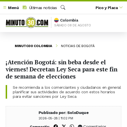
Menú
Últimas noticias
Pico y Placa
Buscar
Colombia
SÁBADO 08 DE AGOSTO
MINUTO30 COLOMBIA
NOTICIAS DE BOGOTÁ
¡Atención Bogotá: sin beba desde el
viernes! Decretan Ley Seca para este fin
de semana de elecciones
Se recomienda a los comerciantes y ciudadanos en general
planificar sus actividades de acuerdo con estos horarios
para evitar sanciones por Ley Seca
Publicado por: SoloDuque
2026-05-28 | 11:02 PM
Compartir en Facebook
Compartir en X (Twitter)
Compartir en WhatsApp
Comentarios
Compartir: