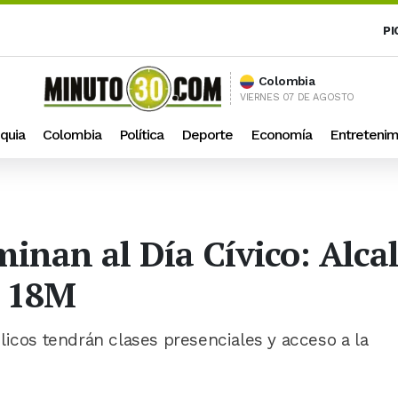
PI
Colombia
VIERNES 07 DE AGOSTO
quia
Colombia
Política
Deporte
Economía
Entretenim
inan al Día Cívico: Alca
l 18M
licos tendrán clases presenciales y acceso a la