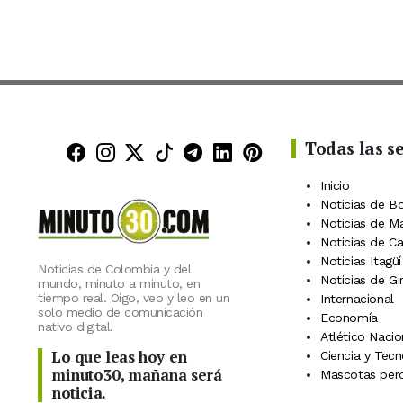
Todas las s
Minuto30 en Facebook
Minuto30 en Instagram
Minuto30 en X (Twitter)
Minuto30 en TikTok
Canal de Minuto30 en
Minuto30 en Linke
Minuto30 en Pin
Inicio
Noticias de B
Noticias de M
Noticias de C
Noticias Itagüí
Noticias de Colombia y del
Noticias de Gi
mundo, minuto a minuto, en
tiempo real. Oigo, veo y leo en un
Internacional
solo medio de comunicación
Economía
nativo digital.
Atlético Nacio
Lo que leas hoy en
Ciencia y Tecn
minuto30, mañana será
Mascotas perd
noticia.