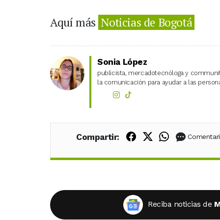
Aquí más
Noticias de Bogotá
Sonia López
publicista, mercadotecnóloga y community
la comunicación para ayudar a las personas
Compartir en Fac
Compartir en X
Compartir
Compartir:
Comentar
Reciba noticias de
M