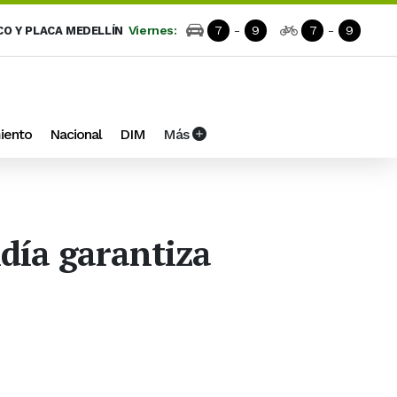
Viernes:
7
-
9
7
-
9
CO Y PLACA MEDELLÍN
iento
Nacional
DIM
Más
ldía garantiza