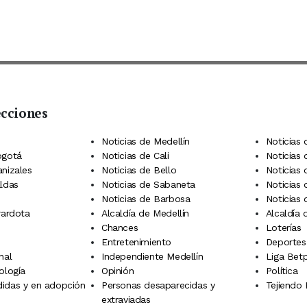
ecciones
 Telegram
dIn
terest
Noticias de Medellín
Noticias 
ogotá
Noticias de Cali
Noticias
anizales
Noticias de Bello
Noticias
aldas
Noticias de Sabaneta
Noticias 
Noticias de Barbosa
Noticias
rardota
Alcaldía de Medellín
Alcaldía
Chances
Loterías
Entretenimiento
Deportes
nal
Independiente Medellín
Liga Betp
ología
Opinión
Política
idas y en adopción
Personas desaparecidas y
Tejiendo
extraviadas