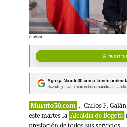
Archivo
🤖 Nuestra 
Agrega Minuto30 como fuente preferid
Haz clic y recibe más noticias nuestras cuando
Minuto30.com
.- Carlos F. Galá
este martes la
Alcaldía de Bogotá
prestación de todos sus servicios.