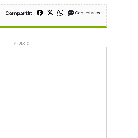
Compartir en Facebook
Compartir en X (Twitter)
Compartir en WhatsApp
Compartir:
Comentarios
ANUNCIO