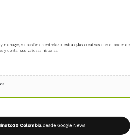
 manager, mi pasión es entrelazar estrategias creativas con el poder de
 y contar sus valiosas historias.
ebook
 (Twitter)
 en WhatsApp
ios
inuto30 Colombia
desde Google News