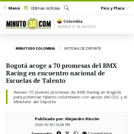
Menú
Últimas noticias
Pico y Placa
Buscar
Colombia
VIERNES 07 DE AGOSTO
MINUTO30 COLOMBIA
NOTICIAS DE DEPORTE
Bogotá acoge a 70 promesas del BMX
Racing en encuentro nacional de
Escuelas de Talento
Reúnen 70 jóvenes promesas de BMX Racing en Bogotá
para potenciar talento colombiano con apoyo del COC y el
Ministerio del Deporte
Publicado por: Alejandro Rincón
2025-10-16 | 12:29 PM
Compartir en Facebook
Compartir en X (Twitter)
Compartir en WhatsApp
Comentarios
Compartir: