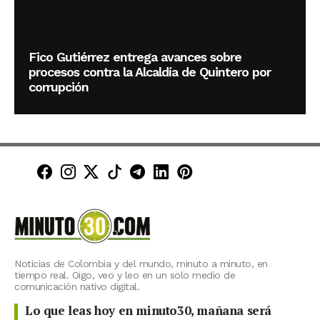
Fico Gutiérrez entrega avances sobre
procesos contra la Alcaldía de Quintero por
corrupción
Minuto30 en Facebook
Minuto30 en Instagram
Minuto30 en X (Twitter)
Minuto30 en TikTok
Canal de Minuto30 en T
Minuto30 en LinkedIn
Minuto30 en Pinte
Noticias de Colombia y del mundo, minuto a minuto, en
tiempo real. Oigo, veo y leo en un solo medio de
comunicación nativo digital.
Lo que leas hoy en minuto30, mañana será