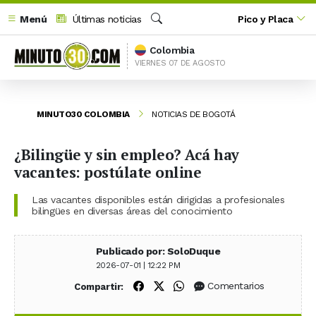
Menú
Últimas noticias
Pico y Placa
Buscar
Colombia
VIERNES 07 DE AGOSTO
MINUTO30 COLOMBIA
NOTICIAS DE BOGOTÁ
¿Bilingüe y sin empleo? Acá hay
vacantes: postúlate online
Las vacantes disponibles están dirigidas a profesionales
bilingües en diversas áreas del conocimiento
Publicado por: SoloDuque
2026-07-01 | 12:22 PM
Compartir en Facebook
Compartir en X (Twitter)
Compartir en WhatsApp
Comentarios
Compartir: