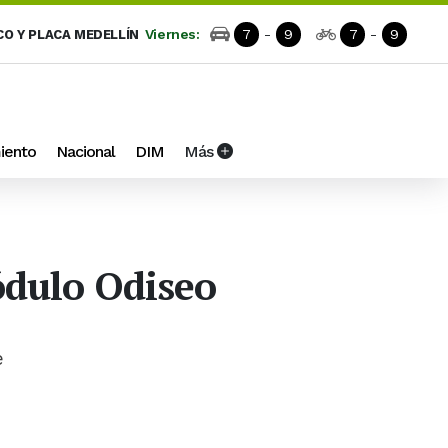
Viernes:
7
-
9
7
-
9
CO Y PLACA MEDELLÍN
iento
Nacional
DIM
Más
ódulo Odiseo
e