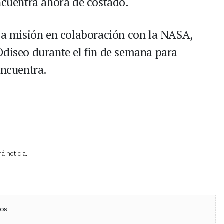
encuentra ahora de costado.
 la misión en colaboración con la NASA,
Odiseo durante el fin de semana para
encuentra.
á noticia.
ebook
 (Twitter)
 en WhatsApp
ios