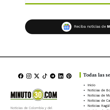
Reciba noticias de
M
Todas las s
Minuto30 en Facebook
Minuto30 en Instagram
Minuto30 en X (Twitter)
Minuto30 en TikTok
Canal de Minuto30 en
Minuto30 en Linke
Minuto30 en Pin
Inicio
Noticias de B
Noticias de M
Noticias de C
Noticias Itagüí
Noticias de Colombia y del