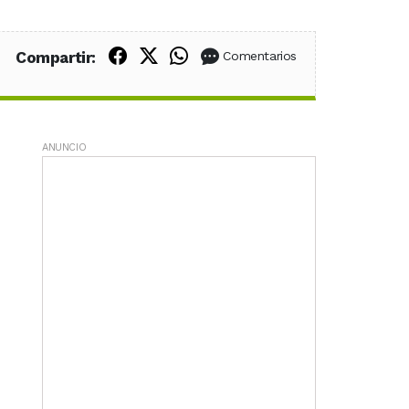
Compartir en Facebook
Compartir en X (Twitter)
Compartir en WhatsApp
Compartir:
Comentarios
ANUNCIO