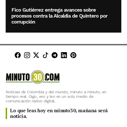
Fico Gutiérrez entrega avances sobre
procesos contra la Alcaldía de Quintero por
corrupción
Minuto30 en Facebook
Minuto30 en Instagram
Minuto30 en X (Twitter)
Minuto30 en TikTok
Canal de Minuto30 en T
Minuto30 en LinkedIn
Minuto30 en Pinte
Noticias de Colombia y del mundo, minuto a minuto, en
tiempo real. Oigo, veo y leo en un solo medio de
comunicación nativo digital.
Lo que leas hoy en minuto30, mañana será
noticia.