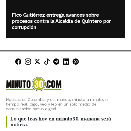
Fico Gutiérrez entrega avances sobre
procesos contra la Alcaldía de Quintero por
corrupción
Minuto30 en Facebook
Minuto30 en Instagram
Minuto30 en X (Twitter)
Minuto30 en TikTok
Canal de Minuto30 en T
Minuto30 en LinkedIn
Minuto30 en Pinte
Noticias de Colombia y del mundo, minuto a minuto, en
tiempo real. Oigo, veo y leo en un solo medio de
comunicación nativo digital.
Lo que leas hoy en minuto30, mañana será
noticia.