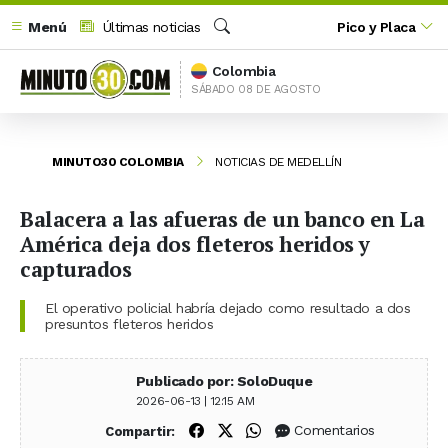
Menú
Últimas noticias
Pico y Placa
Buscar
Colombia
SÁBADO 08 DE AGOSTO
MINUTO30 COLOMBIA
NOTICIAS DE MEDELLÍN
Balacera a las afueras de un banco en La
América deja dos fleteros heridos y
capturados
El operativo policial habría dejado como resultado a dos
presuntos fleteros heridos
Publicado por: SoloDuque
2026-06-13 | 12:15 AM
Compartir en Facebook
Compartir en X (Twitter)
Compartir en WhatsApp
Comentarios
Compartir: