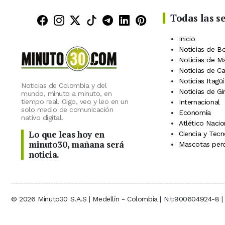
Todas las s
Minuto30 en Facebook
Minuto30 en Instagram
Minuto30 en X (Twitter)
Minuto30 en TikTok
Canal de Minuto30 en
Minuto30 en Linke
Minuto30 en Pin
Inicio
Noticias de B
Noticias de M
Noticias de C
Noticias Itagüí
Noticias de Colombia y del
Noticias de Gi
mundo, minuto a minuto, en
tiempo real. Oigo, veo y leo en un
Internacional
solo medio de comunicación
Economía
nativo digital.
Atlético Nacio
Lo que leas hoy en
Ciencia y Tecn
minuto30, mañana será
Mascotas perd
noticia.
© 2026 Minuto30 S.A.S | Medellín - Colombia | Nit:900604924-8