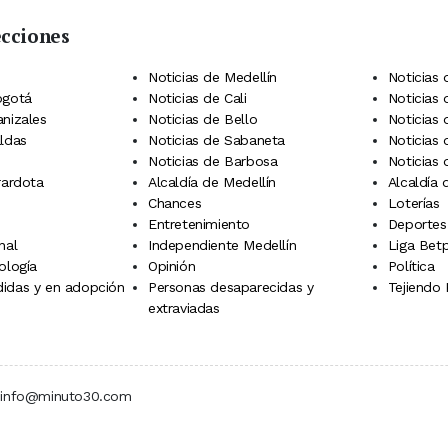
ecciones
 Telegram
dIn
terest
Noticias de Medellín
Noticias 
ogotá
Noticias de Cali
Noticias
anizales
Noticias de Bello
Noticias
aldas
Noticias de Sabaneta
Noticias 
Noticias de Barbosa
Noticias
rardota
Alcaldía de Medellín
Alcaldía
Chances
Loterías
Entretenimiento
Deportes
nal
Independiente Medellín
Liga Betp
ología
Opinión
Política
idas y en adopción
Personas desaparecidas y
Tejiendo
extraviadas
 | info@minuto30.com