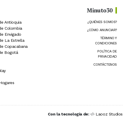
Minuto30
de Antioquia
¿QUIÉNES SOMOS?
 de Colombia
¿CÓMO ANUNCIAR?
 de Envigado
TÉRMINO Y
de La Estrella
CONDICIONES
 de Copacabana
POLÍTICA DE
 de Bogotá
PRIVACIDAD
CONTÁCTENOS
lay
 Hogares
Con la tecnología de:
Laooz Studios