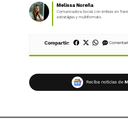
Melissa Noreña
Comunicadora Social con énfasis en Transm
estratégias y multiformato.
Compartir en Fac
Compartir en X
Compartir
Compartir:
Comentar
Reciba noticias de
M