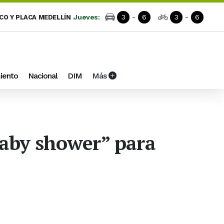
Jueves:
3
-
6
3
-
6
ICO Y PLACA MEDELLÍN
iento
Nacional
DIM
Más
baby shower” para