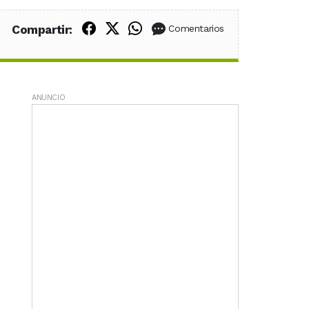
Compartir en Facebook
Compartir en X (Twitter)
Compartir en WhatsApp
Compartir:
Comentarios
ANUNCIO