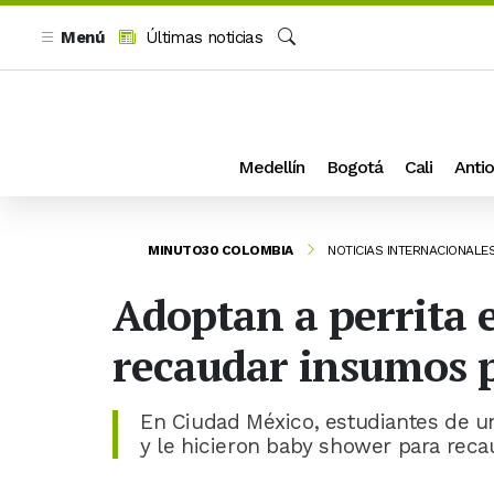
Menú
Últimas noticias
Buscar
Medellín
Bogotá
Cali
Antio
MINUTO30 COLOMBIA
NOTICIAS INTERNACIONALE
Adoptan a perrita 
recaudar insumos p
En Ciudad México, estudiantes de un
y le hicieron baby shower para reca