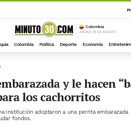
P
Colombia
JUEVES 06 DE AGOSTO
quia
Colombia
Política
Deporte
Economía
Entretenim
S
embarazada y le hacen “
ara los cachorritos
a institución adoptaron a una perrita embarazada
udar fondos.