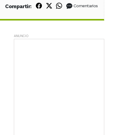
Compartir en Facebook
Compartir en X (Twitter)
Compartir en WhatsApp
Compartir:
Comentarios
ANUNCIO