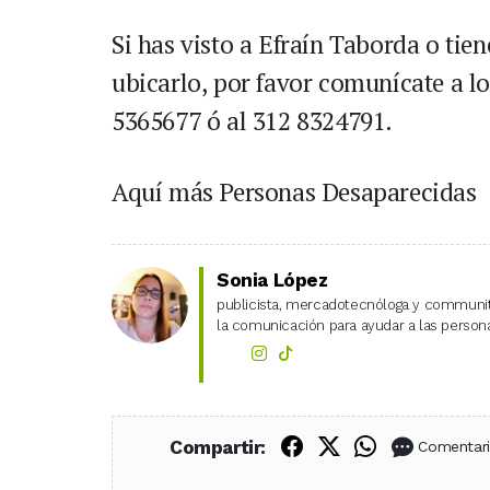
Si has visto a Efraín Taborda o ti
ubicarlo, por favor comunícate a l
5365677 ó al 312 8324791.
Aquí más Personas Desaparecidas
Sonia López
publicista, mercadotecnóloga y community
la comunicación para ayudar a las personas
Compartir en Fac
Compartir en X
Compartir
Compartir:
Comentar