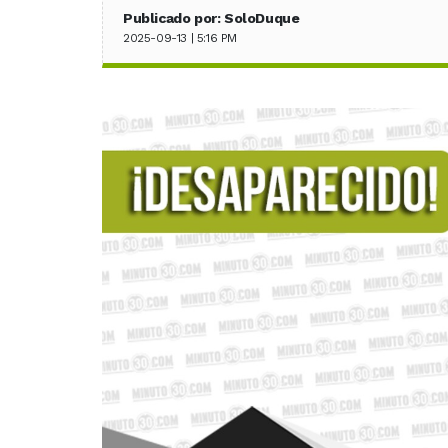
Publicado por: SoloDuque
2025-09-13 | 5:16 PM