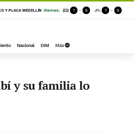
Viernes:
7
-
9
7
-
9
CO Y PLACA MEDELLÍN
iento
Nacional
DIM
Más
í y su familia lo