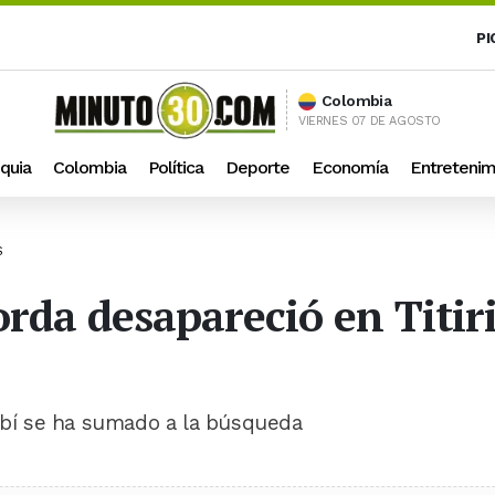
PI
Colombia
VIERNES 07 DE AGOSTO
quia
Colombia
Política
Deporte
Economía
Entretenim
S
rda desapareció en Titirib
ribí se ha sumado a la búsqueda