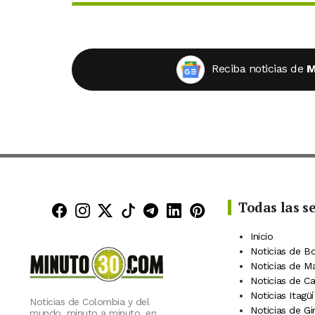
Reciba noticias de
M
Todas las s
Minuto30 en Facebook
Minuto30 en Instagram
Minuto30 en X (Twitter)
Minuto30 en TikTok
Canal de Minuto30 en
Minuto30 en Linke
Minuto30 en Pin
Inicio
Noticias de B
Noticias de M
Noticias de C
Noticias Itagüí
Noticias de Colombia y del
Noticias de Gi
mundo, minuto a minuto, en