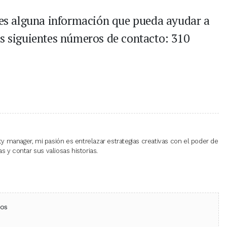
enes alguna información que pueda ayudar a
os siguientes números de contacto: 310
 manager, mi pasión es entrelazar estrategias creativas con el poder de
 y contar sus valiosas historias.
ebook
 (Twitter)
 en WhatsApp
ios