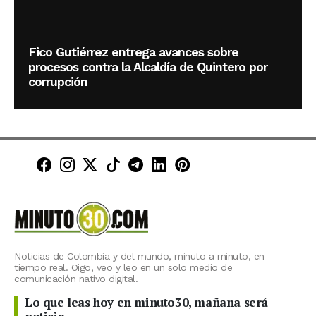
Fico Gutiérrez entrega avances sobre
procesos contra la Alcaldía de Quintero por
corrupción
Minuto30 en Facebook
Minuto30 en Instagram
Minuto30 en X (Twitter)
Minuto30 en TikTok
Canal de Minuto30 en T
Minuto30 en LinkedIn
Minuto30 en Pinte
Noticias de Colombia y del mundo, minuto a minuto, en
tiempo real. Oigo, veo y leo en un solo medio de
comunicación nativo digital.
Lo que leas hoy en minuto30, mañana será