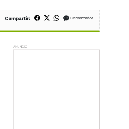
Compartir en Facebook
Compartir en X (Twitter)
Compartir en WhatsApp
Compartir:
Comentarios
ANUNCIO