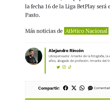
la fecha 16 de la Liga BetPlay será 
Pasto.
Más noticias de
Atlético Nacional
Alejandro Rincón
Librepensador. Amante de la fotografía, la 
años, abogado de profesión. Amante del tra
Compartir en Fac
Compartir en X
Compartir
Compartir:
Comentar