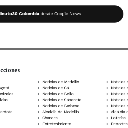
inuto30 Colombia
desde Google News
ecciones
 Telegram
dIn
terest
Noticias de Medellín
Noticias 
ogotá
Noticias de Cali
Noticias
anizales
Noticias de Bello
Noticias
aldas
Noticias de Sabaneta
Noticias 
Noticias de Barbosa
Noticias
rardota
Alcaldía de Medellín
Alcaldía
Chances
Loterías
Entretenimiento
Deportes