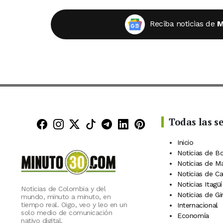
Reciba noticias de
M
Todas las s
Minuto30 en Facebook
Minuto30 en Instagram
Minuto30 en X (Twitter)
Minuto30 en TikTok
Canal de Minuto30 en
Minuto30 en Linke
Minuto30 en Pin
Inicio
Noticias de B
Noticias de M
Noticias de C
Noticias Itagüí
Noticias de Colombia y del
Noticias de Gi
mundo, minuto a minuto, en
tiempo real. Oigo, veo y leo en un
Internacional
solo medio de comunicación
Economía
nativo digital.