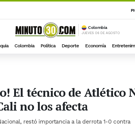
P
Colombia
JUEVES 06 DE AGOSTO
quia
Colombia
Política
Deporte
Economía
Entretenim
co! El técnico de Atlético
ali no los afecta
Nacional, restó importancia a la derrota 1-0 contra