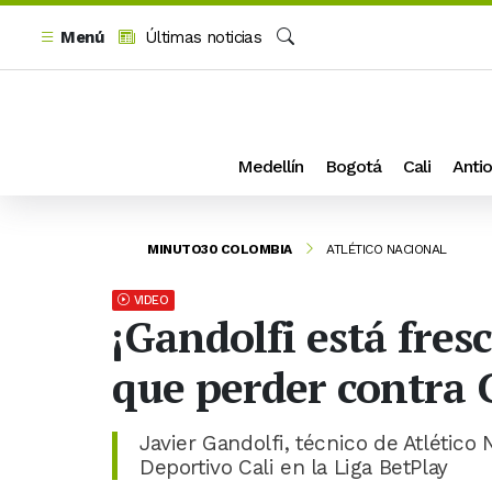
Menú
Últimas noticias
Buscar
Medellín
Bogotá
Cali
Antio
MINUTO30 COLOMBIA
ATLÉTICO NACIONAL
VIDEO
¡Gandolfi está fres
que perder contra C
Javier Gandolfi, técnico de Atlético 
Deportivo Cali en la Liga BetPlay