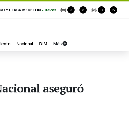
Jueves:
3
-
6
3
-
6
ICO Y PLACA MEDELLÍN
iento
Nacional
DIM
Más
 Nacional aseguró