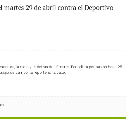
el martes 29 de abril contra el Deportivo
escritura, la radio y el detrás de cámaras. Periodista por pasión hace 25
bajo de campo, la reportería, la calle.
ebook
 (Twitter)
 en WhatsApp
ios