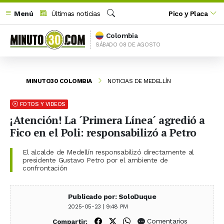
Menú
Últimas noticias
Pico y Placa
Buscar
Colombia
SÁBADO 08 DE AGOSTO
MINUTO30 COLOMBIA
NOTICIAS DE MEDELLÍN
FOTOS Y VIDEOS
¡Atención! La ´Primera Línea´ agredió a
Fico en el Poli: responsabilizó a Petro
El alcalde de Medellín responsabilizó directamente al
presidente Gustavo Petro por el ambiente de
confrontación
Publicado por: SoloDuque
2025-05-23 | 9:48 PM
Compartir en Facebook
Compartir en X (Twitter)
Compartir en WhatsApp
Comentarios
Compartir: