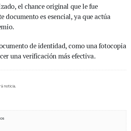
zado, el chance original que le fue
ste documento es esencial, ya que actúa
emio.
 documento de identidad, como una fotocopia
cer una verificación más efectiva.
á noticia.
ebook
 (Twitter)
 en WhatsApp
ios