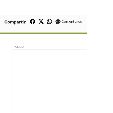
Compartir en Facebook
Compartir en X (Twitter)
Compartir en WhatsApp
Compartir:
Comentarios
ANUNCIO