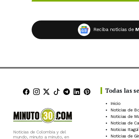
Reciba noticias de
M
Todas las s
Minuto30 en Facebook
Minuto30 en Instagram
Minuto30 en X (Twitter)
Minuto30 en TikTok
Canal de Minuto30 en
Minuto30 en Linke
Minuto30 en Pin
Inicio
Noticias de B
Noticias de M
Noticias de C
Noticias Itagüí
Noticias de Colombia y del
Noticias de Gi
mundo, minuto a minuto, en