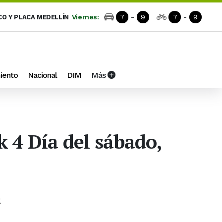
Viernes:
7
-
9
7
-
9
CO Y PLACA MEDELLÍN
iento
Nacional
DIM
Más
k 4 Día del sábado,
k