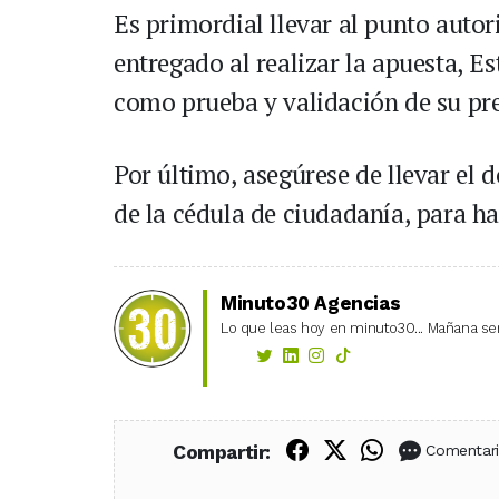
Es primordial llevar al punto autori
entregado al realizar la apuesta, E
como prueba y validación de su pr
Por último, asegúrese de llevar el
de la cédula de ciudadanía, para ha
Minuto30 Agencias
Lo que leas hoy en minuto30... Mañana ser
Compartir en Fac
Compartir en X
Compartir
Compartir:
Comentar