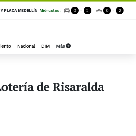
Miércoles:
0
-
2
0
-
2
 Y PLACA MEDELLÍN
iento
Nacional
DIM
Más
Lotería de Risaralda