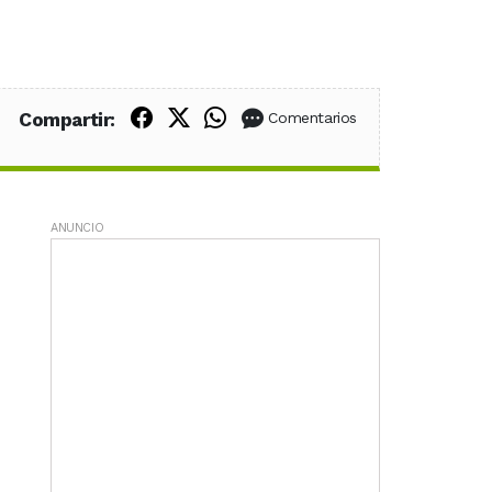
Compartir en Facebook
Compartir en X (Twitter)
Compartir en WhatsApp
Compartir:
Comentarios
ANUNCIO