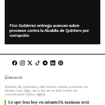
Fico Gutiérrez entrega avances sobre
procesos contra la Alcaldía de Quintero por
corrupción
Minuto30 en Facebook
Minuto30 en Instagram
Minuto30 en X (Twitter)
Minuto30 en TikTok
Canal de Minuto30 en T
Minuto30 en LinkedIn
Minuto30 en Pinte
Noticias de Colombia y del mundo, minuto a minuto, en
tiempo real. Oigo, veo y leo en un solo medio de
comunicación nativo digital.
Lo que leas hoy en minuto30, mañana será