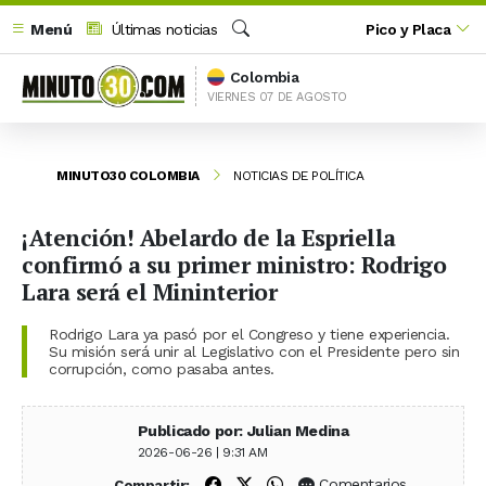
Menú
Últimas noticias
Pico y Placa
Buscar
Colombia
VIERNES 07 DE AGOSTO
MINUTO30 COLOMBIA
NOTICIAS DE POLÍTICA
¡Atención! Abelardo de la Espriella
confirmó a su primer ministro: Rodrigo
Lara será el Mininterior
Rodrigo Lara ya pasó por el Congreso y tiene experiencia.
Su misión será unir al Legislativo con el Presidente pero sin
corrupción, como pasaba antes.
Publicado por: Julian Medina
2026-06-26 | 9:31 AM
Compartir en Facebook
Compartir en X (Twitter)
Compartir en WhatsApp
Comentarios
Compartir: