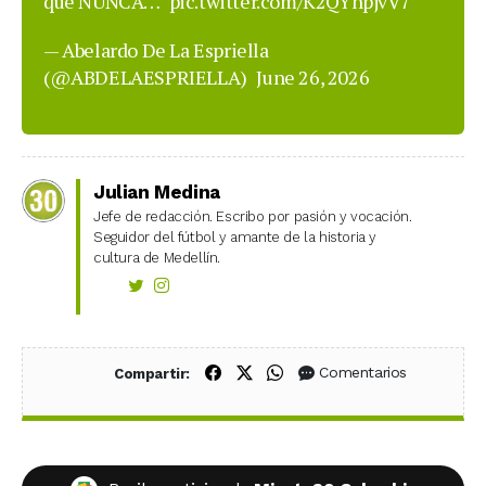
que NUNCA…
pic.twitter.com/K2QYhpjvV7
— Abelardo De La Espriella
(@ABDELAESPRIELLA)
June 26, 2026
Julian Medina
Jefe de redacción. Escribo por pasión y vocación.
Seguidor del fútbol y amante de la historia y
cultura de Medellín.
Compartir en Facebook
Compartir en X (Twitter)
Compartir en WhatsApp
Comentarios
Compartir: