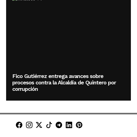
Fico Gutiérrez entrega avances sobre
procesos contra la Alcaldía de Quintero por
corrupción
Minuto30 en Facebook
Minuto30 en Instagram
Minuto30 en X (Twitter)
Minuto30 en TikTok
Canal de Minuto30 en T
Minuto30 en LinkedIn
Minuto30 en Pinte