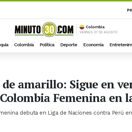
PI
Colombia
VIERNES 07 DE AGOSTO
quia
Colombia
Política
Deporte
Economía
Entretenim
e de amarillo: Sigue en ve
e Colombia Femenina en l
emenina debuta en Liga de Naciones contra Perú en