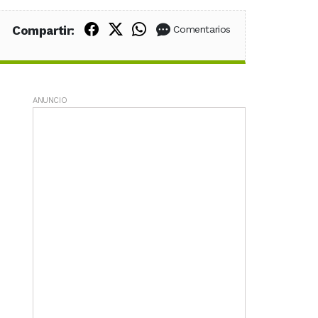
Compartir en Facebook
Compartir en X (Twitter)
Compartir en WhatsApp
Compartir:
Comentarios
ANUNCIO