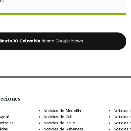
ebook
 (Twitter)
 en WhatsApp
ios
inuto30 Colombia
desde Google News
ecciones
 Telegram
dIn
terest
Noticias de Medellín
Noticias 
ogotá
Noticias de Cali
Noticias
anizales
Noticias de Bello
Noticias
aldas
Noticias de Sabaneta
Noticias 