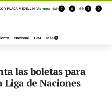
Viernes:
7
-
9
7
-
9
CO Y PLACA MEDELLÍN
iento
Nacional
DIM
Más
nta las boletas para
a Liga de Naciones