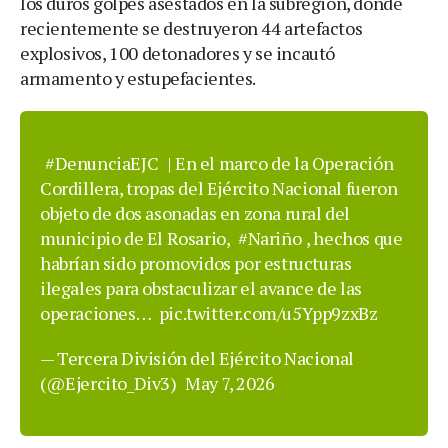
los duros golpes asestados en la subregión, donde
recientemente se destruyeron 44 artefactos
explosivos, 100 detonadores y se incautó
armamento y estupefacientes.
#DenunciaEJC
| En el marco de la Operación
Cordillera, tropas del Ejército Nacional fueron
objeto de dos asonadas en zona rural del
municipio de El Rosario,
#Nariño
, hechos que
habrían sido promovidos por estructuras
ilegales para obstaculizar el avance de las
operaciones…
pic.twitter.com/u5Ypp9zxBz
— Tercera División del Ejército Nacional
(@Ejercito_Div3)
May 7, 2026