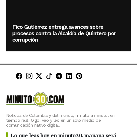
Fico Gutiérrez entrega avances sobre
procesos contra la Alcaldía de Quintero por
corrupción
Minuto30 en Facebook
Minuto30 en Instagram
Minuto30 en X (Twitter)
Minuto30 en TikTok
Canal de Minuto30 en T
Minuto30 en LinkedIn
Minuto30 en Pinte
Noticias de Colombia y del mundo, minuto a minuto, en
tiempo real. Oigo, veo y leo en un solo medio de
comunicación nativo digital.
Lo que leas hoy en minuto30, mañana será