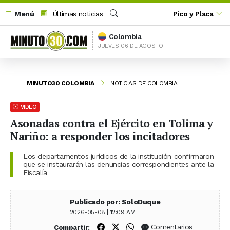
Menú
Últimas noticias
Pico y Placa
Buscar
Colombia
JUEVES 06 DE AGOSTO
MINUTO30 COLOMBIA
NOTICIAS DE COLOMBIA
VIDEO
Asonadas contra el Ejército en Tolima y
Nariño: a responder los incitadores
Los departamentos jurídicos de la institución confirmaron
que se instaurarán las denuncias correspondientes ante la
Fiscalía
Publicado por: SoloDuque
2026-05-08 | 12:09 AM
Compartir en Facebook
Compartir en X (Twitter)
Compartir en WhatsApp
Comentarios
Compartir: