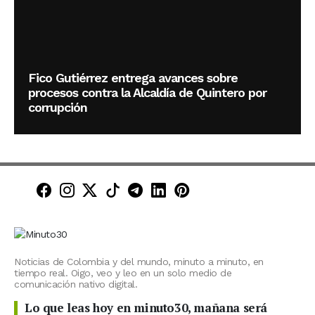
Fico Gutiérrez entrega avances sobre
procesos contra la Alcaldía de Quintero por
corrupción
Minuto30 en Facebook
Minuto30 en Instagram
Minuto30 en X (Twitter)
Minuto30 en TikTok
Canal de Minuto30 en T
Minuto30 en LinkedIn
Minuto30 en Pinte
Noticias de Colombia y del mundo, minuto a minuto, en
tiempo real. Oigo, veo y leo en un solo medio de
comunicación nativo digital.
Lo que leas hoy en minuto30, mañana será