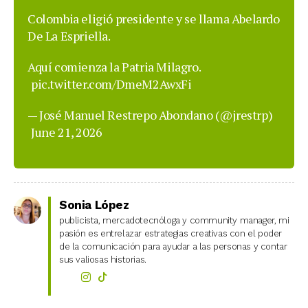
Colombia eligió presidente y se llama Abelardo
De La Espriella.
Aquí comienza la Patria Milagro.
pic.twitter.com/DmeM2AwxFi
— José Manuel Restrepo Abondano (@jrestrp)
June 21, 2026
Sonia López
publicista, mercadotecnóloga y community manager, mi
pasión es entrelazar estrategias creativas con el poder
de la comunicación para ayudar a las personas y contar
sus valiosas historias.