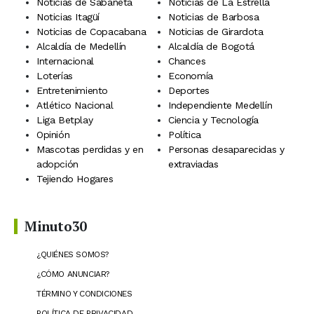
Noticias de Sabaneta
Noticias de La Estrella
Noticias Itagüí
Noticias de Barbosa
Noticias de Copacabana
Noticias de Girardota
Alcaldía de Medellín
Alcaldía de Bogotá
Internacional
Chances
Loterías
Economía
Entretenimiento
Deportes
Atlético Nacional
Independiente Medellín
Liga Betplay
Ciencia y Tecnología
Opinión
Política
Mascotas perdidas y en
Personas desaparecidas y
adopción
extraviadas
Tejiendo Hogares
Minuto30
¿QUIÉNES SOMOS?
¿CÓMO ANUNCIAR?
TÉRMINO Y CONDICIONES
POLÍTICA DE PRIVACIDAD