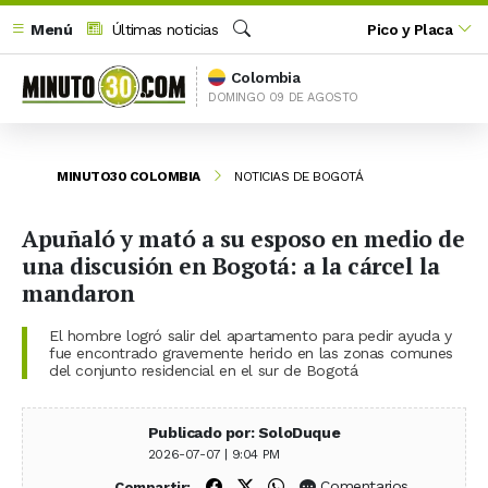
Menú
Últimas noticias
Pico y Placa
Buscar
Colombia
DOMINGO 09 DE AGOSTO
MINUTO30 COLOMBIA
NOTICIAS DE BOGOTÁ
Apuñaló y mató a su esposo en medio de
una discusión en Bogotá: a la cárcel la
mandaron
El hombre logró salir del apartamento para pedir ayuda y
fue encontrado gravemente herido en las zonas comunes
del conjunto residencial en el sur de Bogotá
Publicado por: SoloDuque
2026-07-07 | 9:04 PM
Compartir en Facebook
Compartir en X (Twitter)
Compartir en WhatsApp
Comentarios
Compartir: