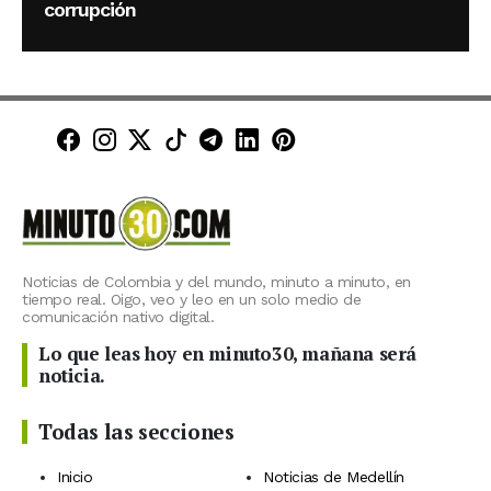
corrupción
Minuto30 en Facebook
Minuto30 en Instagram
Minuto30 en X (Twitter)
Minuto30 en TikTok
Canal de Minuto30 en T
Minuto30 en LinkedIn
Minuto30 en Pinte
Noticias de Colombia y del mundo, minuto a minuto, en
tiempo real. Oigo, veo y leo en un solo medio de
comunicación nativo digital.
Lo que leas hoy en minuto30, mañana será
noticia.
Todas las secciones
Inicio
Noticias de Medellín