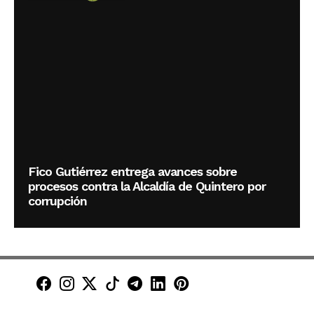
Fico Gutiérrez entrega avances sobre
procesos contra la Alcaldía de Quintero por
corrupción
Minuto30 en Facebook
Minuto30 en Instagram
Minuto30 en X (Twitter)
Minuto30 en TikTok
Canal de Minuto30 en T
Minuto30 en LinkedIn
Minuto30 en Pinte