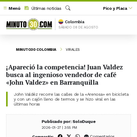
Menú
Últimas noticias
Pico y Placa
Buscar
Colombia
SÁBADO 08 DE AGOSTO
MINUTO30 COLOMBIA
VIRALES
¡Apareció la competencia! Juan Valdez
busca al ingenioso vendedor de café
«John Valdez» en Barranquilla
John Valdéz recorre las calles de la «Arenosa» en bicicleta
y con un cajón lleno de termos y se hizo viral en las
últimas horas
Publicado por: SoloDuque
2026-01-27 | 3:55 PM
Compartir en Facebook
Compartir en X (Twitter)
Compartir en WhatsApp
Comentarios
Compartir: