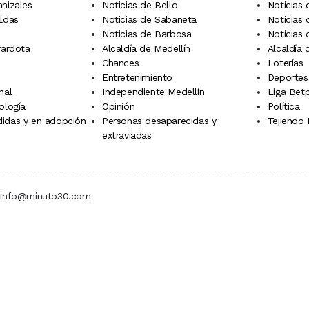
anizales
Noticias de Bello
Noticias
aldas
Noticias de Sabaneta
Noticias 
Noticias de Barbosa
Noticias
rardota
Alcaldía de Medellín
Alcaldía
Chances
Loterías
Entretenimiento
Deportes
nal
Independiente Medellín
Liga Betp
ología
Opinión
Política
idas y en adopción
Personas desaparecidas y
Tejiendo
extraviadas
 | info@minuto30.com