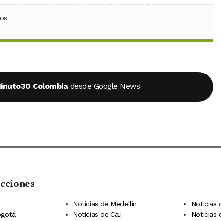
ebook
 (Twitter)
 en WhatsApp
ios
inuto30 Colombia
desde Google News
ecciones
 Telegram
dIn
terest
Noticias de Medellín
Noticias 
ogotá
Noticias de Cali
Noticias