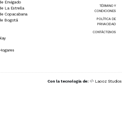
 de Envigado
TÉRMINO Y
de La Estrella
CONDICIONES
 de Copacabana
POLÍTICA DE
 de Bogotá
PRIVACIDAD
CONTÁCTENOS
lay
 Hogares
Con la tecnología de:
Laooz Studios