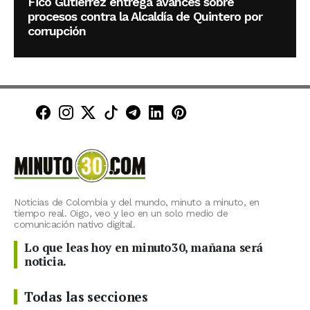
Fico Gutiérrez entrega avances sobre
procesos contra la Alcaldía de Quintero por
corrupción
Minuto30 en Facebook
Minuto30 en Instagram
Minuto30 en X (Twitter)
Minuto30 en TikTok
Canal de Minuto30 en T
Minuto30 en LinkedIn
Minuto30 en Pinte
Noticias de Colombia y del mundo, minuto a minuto, en
tiempo real. Oigo, veo y leo en un solo medio de
comunicación nativo digital.
Lo que leas hoy en minuto30, mañana será
noticia.
Todas las secciones