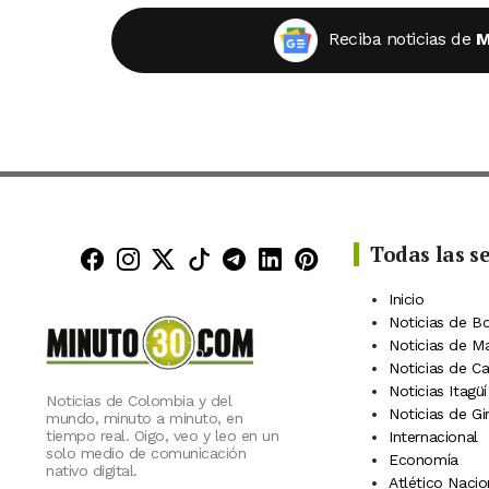
Reciba noticias de
M
Todas las s
Minuto30 en Facebook
Minuto30 en Instagram
Minuto30 en X (Twitter)
Minuto30 en TikTok
Canal de Minuto30 en
Minuto30 en Linke
Minuto30 en Pin
Inicio
Noticias de B
Noticias de M
Noticias de C
Noticias Itagüí
Noticias de Colombia y del
Noticias de Gi
mundo, minuto a minuto, en
tiempo real. Oigo, veo y leo en un
Internacional
solo medio de comunicación
Economía
nativo digital.
Atlético Nacio