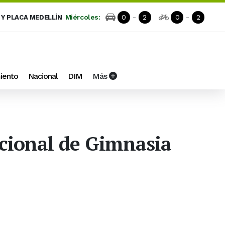
Miércoles:
0
-
2
0
-
2
 Y PLACA MEDELLÍN
iento
Nacional
DIM
Más
cional de Gimnasia