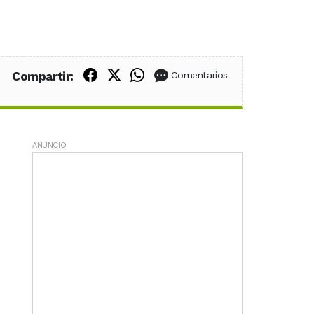
Compartir en Facebook
Compartir en X (Twitter)
Compartir en WhatsApp
Compartir:
Comentarios
ANUNCIO