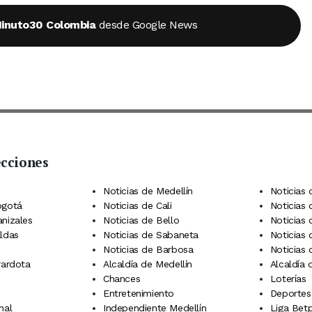
inuto30 Colombia
desde Google News
ecciones
 Telegram
dIn
terest
Noticias de Medellín
Noticias 
ogotá
Noticias de Cali
Noticias
anizales
Noticias de Bello
Noticias
aldas
Noticias de Sabaneta
Noticias 
Noticias de Barbosa
Noticias
rardota
Alcaldía de Medellín
Alcaldía
Chances
Loterías
Entretenimiento
Deportes
nal
Independiente Medellín
Liga Betp