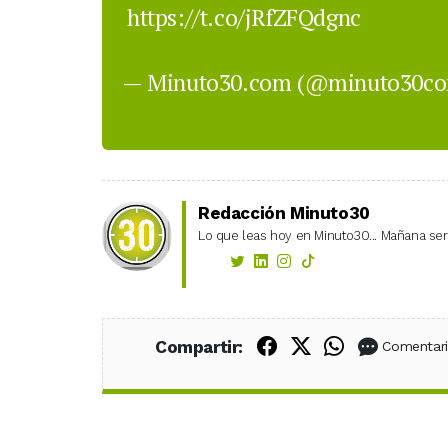
https://t.co/jRfZFQdgnc
— Minuto30.com (@minuto30c
Redacción Minuto30
Lo que leas hoy en Minuto30... Mañana será
Compartir en Fac
Compartir en X
Compartir
Compartir:
Comentar