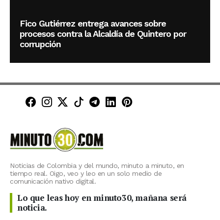
Fico Gutiérrez entrega avances sobre
procesos contra la Alcaldía de Quintero por
corrupción
Minuto30 en Facebook
Minuto30 en Instagram
Minuto30 en X (Twitter)
Minuto30 en TikTok
Canal de Minuto30 en T
Minuto30 en LinkedIn
Minuto30 en Pinte
Noticias de Colombia y del mundo, minuto a minuto, en
tiempo real. Oigo, veo y leo en un solo medio de
comunicación nativo digital.
Lo que leas hoy en minuto30, mañana será
noticia.