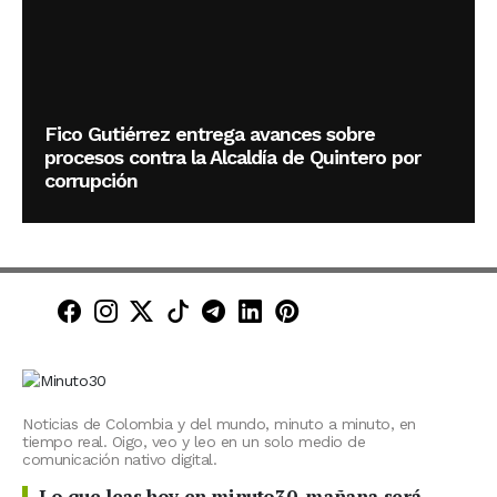
Fico Gutiérrez entrega avances sobre
procesos contra la Alcaldía de Quintero por
corrupción
Minuto30 en Facebook
Minuto30 en Instagram
Minuto30 en X (Twitter)
Minuto30 en TikTok
Canal de Minuto30 en T
Minuto30 en LinkedIn
Minuto30 en Pinte
Noticias de Colombia y del mundo, minuto a minuto, en
tiempo real. Oigo, veo y leo en un solo medio de
comunicación nativo digital.
Lo que leas hoy en minuto30, mañana será