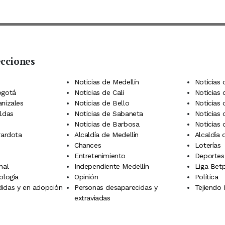
ecciones
 Telegram
dIn
terest
Noticias de Medellín
Noticias 
ogotá
Noticias de Cali
Noticias
anizales
Noticias de Bello
Noticias
aldas
Noticias de Sabaneta
Noticias 
Noticias de Barbosa
Noticias
rardota
Alcaldía de Medellín
Alcaldía
Chances
Loterías
Entretenimiento
Deportes
nal
Independiente Medellín
Liga Betp
ología
Opinión
Política
idas y en adopción
Personas desaparecidas y
Tejiendo
extraviadas