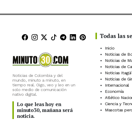
Todas las s
Minuto30 en Facebook
Minuto30 en Instagram
Minuto30 en X (Twitter)
Minuto30 en TikTok
Canal de Minuto30 en
Minuto30 en Linke
Minuto30 en Pin
Inicio
Noticias de B
Noticias de M
Noticias de C
Noticias Itagüí
Noticias de Colombia y del
Noticias de Gi
mundo, minuto a minuto, en
tiempo real. Oigo, veo y leo en un
Internacional
solo medio de comunicación
Economía
nativo digital.
Atlético Nacio
Lo que leas hoy en
Ciencia y Tecn
minuto30, mañana será
Mascotas perd
noticia.