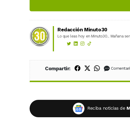
Redacción Minuto30
Lo que leas hoy en Minuto30... Mañana será
Compartir en Fac
Compartir en X
Compartir
Compartir:
Comentar
Reciba noticias de
M