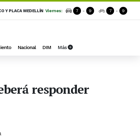
Viernes:
7
-
9
7
-
9
CO Y PLACA MEDELLÍN
iento
Nacional
DIM
Más
deberá responder
a