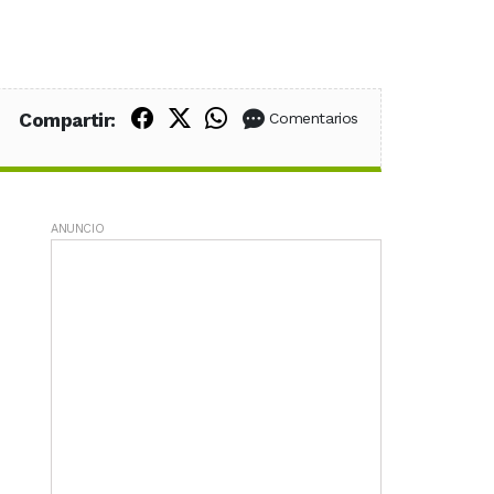
Compartir en Facebook
Compartir en X (Twitter)
Compartir en WhatsApp
Compartir:
Comentarios
ANUNCIO