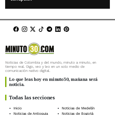
Minuto30 en Facebook
Minuto30 en Instagram
Minuto30 en X (Twitter)
Minuto30 en TikTok
Canal de Minuto30 en T
Minuto30 en LinkedIn
Minuto30 en Pinte
Noticias de Colombia y del mundo, minuto a minuto, en
tiempo real. Oigo, veo y leo en un solo medio de
comunicación nativo digital.
Lo que leas hoy en minuto30, mañana será
noticia.
Todas las secciones
Inicio
Noticias de Medellín
Noticias de Antioquia
Noticias de Bogotá