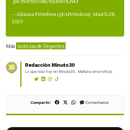
pic.twitter.com/RXJneDLNKf
— Alianza Petrolera (@APetrolera)
March 28,
2023
Más
noticias de Deportes
Redacción Minuto30
Lo que leas hoy en Minuto30... Mañana será noticia.
Compartir en Facebook
Compartir en X (Twitter)
Compartir en WhatsApp
Comentarios
Compartir: