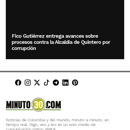
Fico Gutiérrez entrega avances sobre
procesos contra la Alcaldía de Quintero por
corrupción
Minuto30 en Facebook
Minuto30 en Instagram
Minuto30 en X (Twitter)
Minuto30 en TikTok
Canal de Minuto30 en T
Minuto30 en LinkedIn
Minuto30 en Pinte
Noticias de Colombia y del mundo, minuto a minuto, en
tiempo real. Oigo, veo y leo en un solo medio de
comunicación nativo digital.