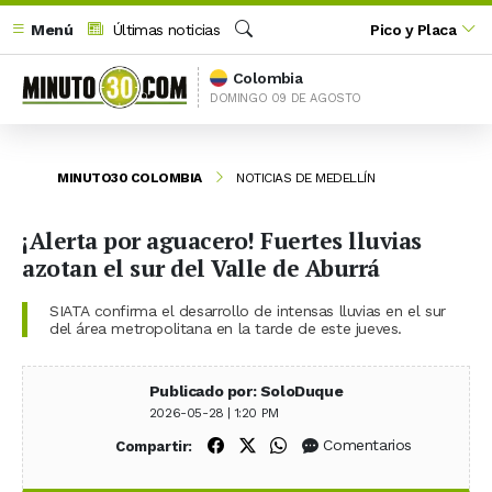
Menú
Últimas noticias
Pico y Placa
Buscar
Colombia
DOMINGO 09 DE AGOSTO
MINUTO30 COLOMBIA
NOTICIAS DE MEDELLÍN
¡Alerta por aguacero! Fuertes lluvias
azotan el sur del Valle de Aburrá
SIATA confirma el desarrollo de intensas lluvias en el sur
del área metropolitana en la tarde de este jueves.
Publicado por: SoloDuque
2026-05-28 | 1:20 PM
Compartir en Facebook
Compartir en X (Twitter)
Compartir en WhatsApp
Comentarios
Compartir: