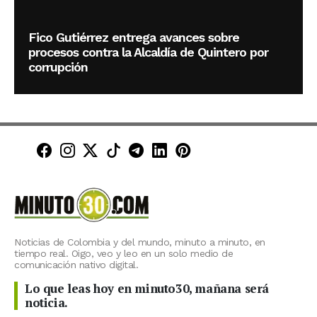
Fico Gutiérrez entrega avances sobre
procesos contra la Alcaldía de Quintero por
corrupción
Minuto30 en Facebook
Minuto30 en Instagram
Minuto30 en X (Twitter)
Minuto30 en TikTok
Canal de Minuto30 en T
Minuto30 en LinkedIn
Minuto30 en Pinte
Noticias de Colombia y del mundo, minuto a minuto, en
tiempo real. Oigo, veo y leo en un solo medio de
comunicación nativo digital.
Lo que leas hoy en minuto30, mañana será
noticia.