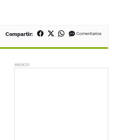
Compartir en Facebook
Compartir en X (Twitter)
Compartir en WhatsApp
Compartir:
Comentarios
ANUNCIO