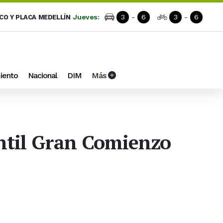
Jueves:
3
-
6
3
-
6
ICO Y PLACA MEDELLÍN
iento
Nacional
DIM
Más
antil Gran Comienzo