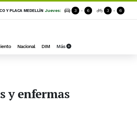
Jueves:
3
-
6
3
-
6
ICO Y PLACA MEDELLÍN
iento
Nacional
DIM
Más
tas y enfermas