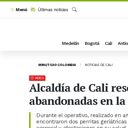
Menú
Últimas noticias
Buscar
Medellín
Bogotá
Cali
Antio
MINUTO30 COLOMBIA
NOTICIAS DE CALI
VIDEO
Alcaldía de Cali re
abandonadas en l
Durante el operativo, realizado en ar
encontraron dos perritas geriátrica
corporal y afectaciones en su salud.