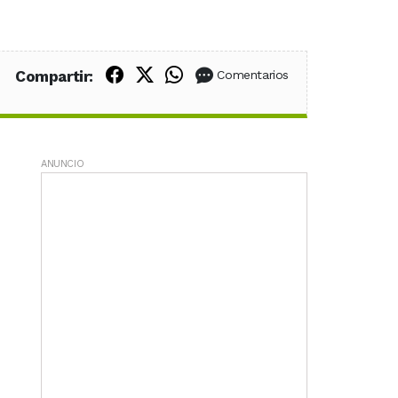
Compartir en Facebook
Compartir en X (Twitter)
Compartir en WhatsApp
Compartir:
Comentarios
ANUNCIO