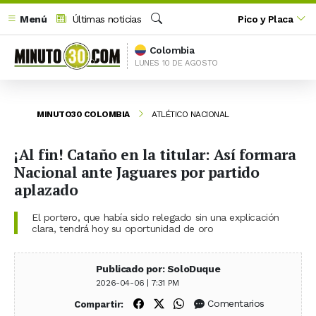
Menú
Últimas noticias
Pico y Placa
Buscar
Colombia
LUNES 10 DE AGOSTO
MINUTO30 COLOMBIA
ATLÉTICO NACIONAL
¡Al fin! Cataño en la titular: Así formara
Nacional ante Jaguares por partido
aplazado
El portero, que había sido relegado sin una explicación
clara, tendrá hoy su oportunidad de oro
Publicado por: SoloDuque
2026-04-06 | 7:31 PM
Compartir en Facebook
Compartir en X (Twitter)
Compartir en WhatsApp
Comentarios
Compartir: