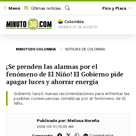
Menú
Últimas noticias
Pico y Placa
Buscar
Colombia
VIERNES 07 DE AGOSTO
MINUTO30 COLOMBIA
NOTICIAS DE COLOMBIA
¡Se prenden las alarmas por el
fenómeno de El Niño! El Gobierno pide
apagar luces y ahorrar energía
Gobierno lanzó nuevas recomendaciones para enfrentar las
posibles consecuencias climáticas por el fenómeno de El
Niño.
Publicado por: Melissa Noreña
2026-05-11 | 10:09 AM
Compartir en Facebook
Compartir en X (Twitter)
Compartir en WhatsApp
Comentarios
Compartir: