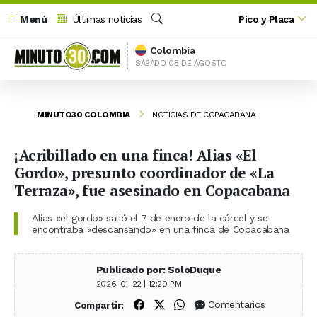
Menú
Últimas noticias
Pico y Placa
Buscar
Colombia
SÁBADO 08 DE AGOSTO
MINUTO30 COLOMBIA
NOTICIAS DE COPACABANA
¡Acribillado en una finca! Alias «El
Gordo», presunto coordinador de «La
Terraza», fue asesinado en Copacabana
Alias «el gordo» salió el 7 de enero de la cárcel y se
encontraba «descansando» en una finca de Copacabana
Publicado por: SoloDuque
2026-01-22 | 12:29 PM
Compartir en Facebook
Compartir en X (Twitter)
Compartir en WhatsApp
Comentarios
Compartir: