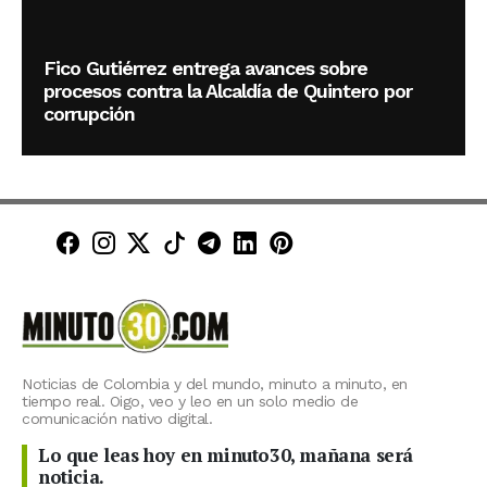
Fico Gutiérrez entrega avances sobre
procesos contra la Alcaldía de Quintero por
corrupción
Minuto30 en Facebook
Minuto30 en Instagram
Minuto30 en X (Twitter)
Minuto30 en TikTok
Canal de Minuto30 en T
Minuto30 en LinkedIn
Minuto30 en Pinte
Noticias de Colombia y del mundo, minuto a minuto, en
tiempo real. Oigo, veo y leo en un solo medio de
comunicación nativo digital.
Lo que leas hoy en minuto30, mañana será
noticia.