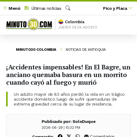
Menú
Últimas noticias
Pico y Placa
Buscar
Colombia
JUEVES 06 DE AGOSTO
MINUTO30 COLOMBIA
NOTICIAS DE ANTIOQUIA
¡Accidentes impensables! En El Bagre, un
anciano quemaba basura en un morrito
cuando cayó al fuego y murió
Un adulto mayor de 83 años perdió la vida en un trágico
accidente doméstico luego de sufrir quemaduras de
extrema gravedad cerca de su lugar de residencia.
Publicado por: SoloDuque
2026-06-29 | 10:32 PM
Compartir en Facebook
Compartir en X (Twitter)
Compartir en WhatsApp
Comentarios
Compartir: