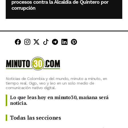
procesos contra la Alcaldía de Quintero por
corrupción
Minuto30 en Facebook
Minuto30 en Instagram
Minuto30 en X (Twitter)
Minuto30 en TikTok
Canal de Minuto30 en T
Minuto30 en LinkedIn
Minuto30 en Pinte
Noticias de Colombia y del mundo, minuto a minuto, en
tiempo real. Oigo, veo y leo en un solo medio de
comunicación nativo digital.
Lo que leas hoy en minuto30, mañana será
noticia.
Todas las secciones