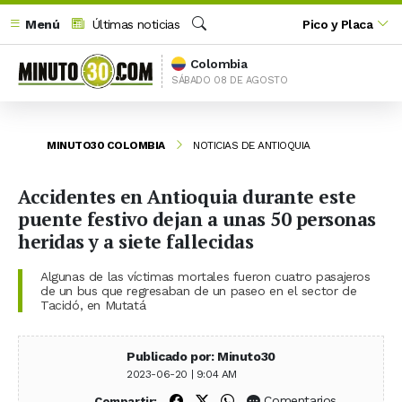
Menú
Últimas noticias
Pico y Placa
Buscar
Colombia
SÁBADO 08 DE AGOSTO
MINUTO30 COLOMBIA
NOTICIAS DE ANTIOQUIA
Accidentes en Antioquia durante este
puente festivo dejan a unas 50 personas
heridas y a siete fallecidas
Algunas de las víctimas mortales fueron cuatro pasajeros
de un bus que regresaban de un paseo en el sector de
Tacidó, en Mutatá
Publicado por: Minuto30
2023-06-20 | 9:04 AM
Compartir en Facebook
Compartir en X (Twitter)
Compartir en WhatsApp
Comentarios
Compartir: